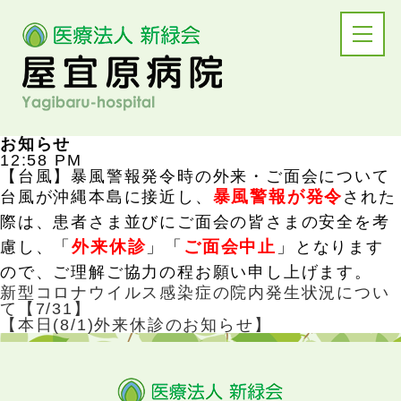
お知らせ
12:58 PM
【台風】暴風警報発令時の外来・ご面会について
暴風警報が発令
台風が沖縄本島に接近し、
された
際は、患者さま並びにご面会の皆さまの安全を考
「
外来休診
」「
ご面会中止
」
慮し、
となります
ので、ご理解ご協力の程お願い申し上げます。
新型コロナウイルス感染症の院内発生状況につい
て【7/31】
【本日(8/1)外来休診のお知らせ】