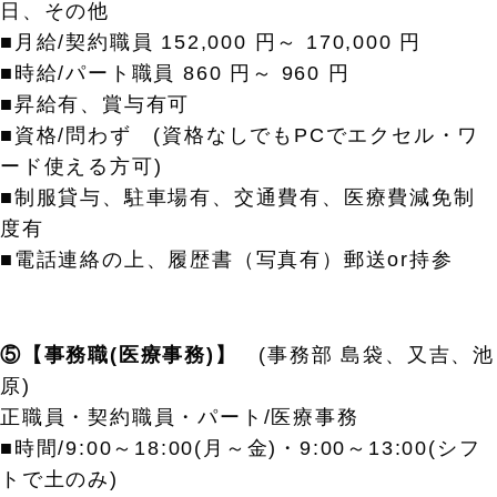
日、その他
■月給/契約職員 152,000 円～ 170,000 円
■時給/パート職員 860 円～ 960 円
■昇給有、賞与有可
■資格/問わず (資格なしでもPCでエクセル・ワ
ード使える方可)
■制服貸与、駐車場有、交通費有、医療費減免制
度有
■電話連絡の上、履歴書（写真有）郵送or持参
⑤【事務職(医療事務)】
(事務部 島袋、又吉、池
原)
正職員・契約職員・パート/医療事務
■時間/9:00～18:00(月～金)・9:00～13:00(シフ
トで土のみ)